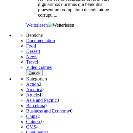
dignissimos ducimus qui blanditiis
praesentium voluptatum deleniti atque
corrupti ...
Weiterlesen
Bereiche
Documentation
Food
Dessert
News
Travel
Video Games
Zurück
Kategorien
Action
2
America
2
Article
4
Asia and Pacific
3
Barcelona
2
Business and Economy
0
China
2
Chinese
0
CMS
4
Continental
1