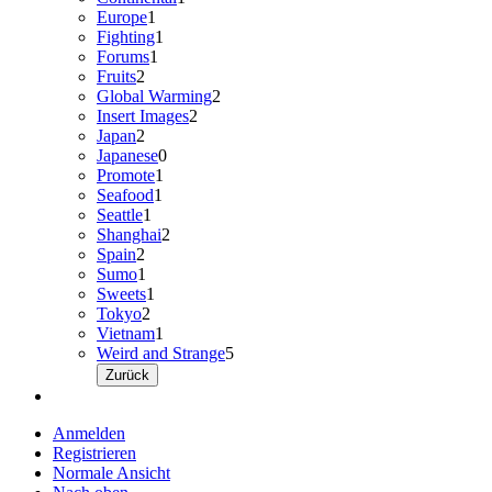
Europe
1
Fighting
1
Forums
1
Fruits
2
Global Warming
2
Insert Images
2
Japan
2
Japanese
0
Promote
1
Seafood
1
Seattle
1
Shanghai
2
Spain
2
Sumo
1
Sweets
1
Tokyo
2
Vietnam
1
Weird and Strange
5
Zurück
Anmelden
Registrieren
Normale Ansicht