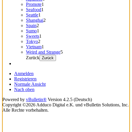
Promote
1
Seafood
1
Seattle
1
Shanghai
2
Spain
2
Sumo
1
Sweets
1
Tokyo
2
Vietnam
1
Weird and Strange
5
Zurück
Zurück
Anmelden
Registrieren
Normale Ansicht
Nach oben
Powered by
vBulletin®
Version 4.2.5 (Deutsch)
Copyright ©2026 Adduco Digital e.K. und vBulletin Solutions, Inc.
Alle Rechte vorbehalten.