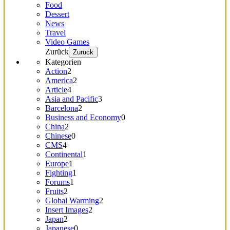
Food
Dessert
News
Travel
Video Games
Zurück
Zurück
Kategorien
Action
2
America
2
Article
4
Asia and Pacific
3
Barcelona
2
Business and Economy
0
China
2
Chinese
0
CMS
4
Continental
1
Europe
1
Fighting
1
Forums
1
Fruits
2
Global Warming
2
Insert Images
2
Japan
2
Japanese
0