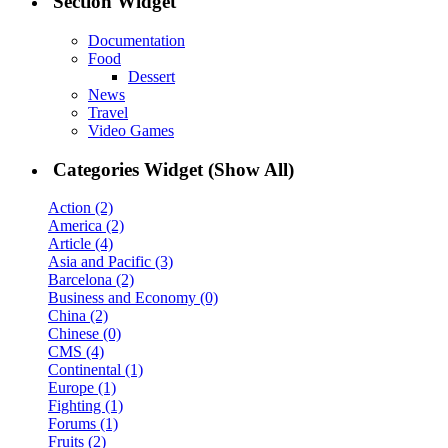
Section Widget
Documentation
Food
Dessert
News
Travel
Video Games
Categories Widget (Show All)
Action (2)
America (2)
Article (4)
Asia and Pacific (3)
Barcelona (2)
Business and Economy (0)
China (2)
Chinese (0)
CMS (4)
Continental (1)
Europe (1)
Fighting (1)
Forums (1)
Fruits (2)