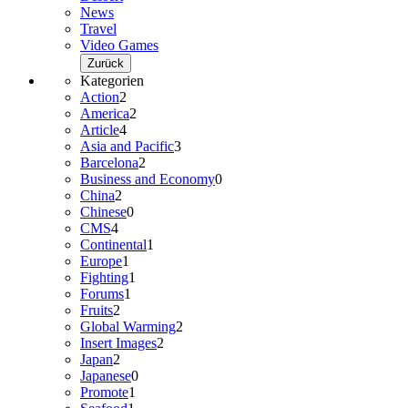
News
Travel
Video Games
Zurück
Kategorien
Action
2
America
2
Article
4
Asia and Pacific
3
Barcelona
2
Business and Economy
0
China
2
Chinese
0
CMS
4
Continental
1
Europe
1
Fighting
1
Forums
1
Fruits
2
Global Warming
2
Insert Images
2
Japan
2
Japanese
0
Promote
1