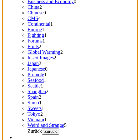
Business and Economy
0
China
2
Chinese
0
CMS
4
Continental
1
Europe
1
Fighting
1
Forums
1
Fruits
2
Global Warming
2
Insert Images
2
Japan
2
Japanese
0
Promote
1
Seafood
1
Seattle
1
Shanghai
2
Spain
2
Sumo
1
Sweets
1
Tokyo
2
Vietnam
1
Weird and Strange
5
Zurück
Zurück