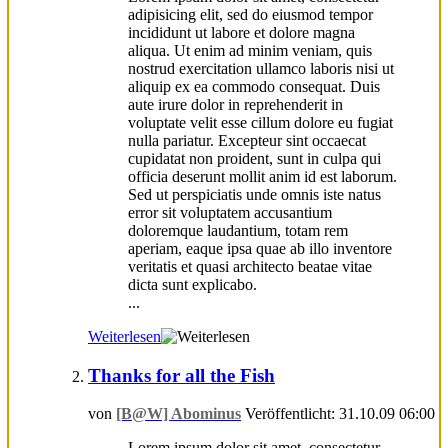
adipisicing elit, sed do eiusmod tempor
incididunt ut labore et dolore magna
aliqua. Ut enim ad minim veniam, quis
nostrud exercitation ullamco laboris nisi ut
aliquip ex ea commodo consequat. Duis
aute irure dolor in reprehenderit in
voluptate velit esse cillum dolore eu fugiat
nulla pariatur. Excepteur sint occaecat
cupidatat non proident, sunt in culpa qui
officia deserunt mollit anim id est laborum.
Sed ut perspiciatis unde omnis iste natus
error sit voluptatem accusantium
doloremque laudantium, totam rem
aperiam, eaque ipsa quae ab illo inventore
veritatis et quasi architecto beatae vitae
dicta sunt explicabo.
...
Weiterlesen
Thanks for all the Fish
von
[B@W] Abominus
Veröffentlicht: 31.10.09 06:00
Lorem ipsum dolor sit amet, consectetur