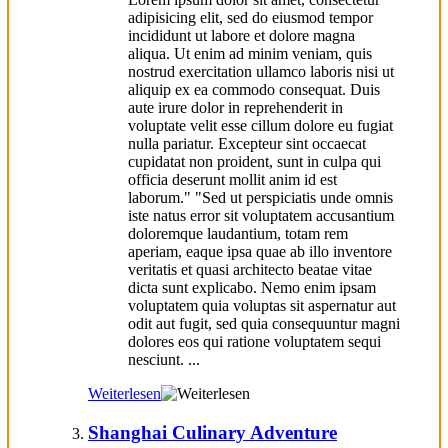
adipisicing elit, sed do eiusmod tempor
incididunt ut labore et dolore magna
aliqua. Ut enim ad minim veniam, quis
nostrud exercitation ullamco laboris nisi ut
aliquip ex ea commodo consequat. Duis
aute irure dolor in reprehenderit in
voluptate velit esse cillum dolore eu fugiat
nulla pariatur. Excepteur sint occaecat
cupidatat non proident, sunt in culpa qui
officia deserunt mollit anim id est
laborum." "Sed ut perspiciatis unde omnis
iste natus error sit voluptatem accusantium
doloremque laudantium, totam rem
aperiam, eaque ipsa quae ab illo inventore
veritatis et quasi architecto beatae vitae
dicta sunt explicabo. Nemo enim ipsam
voluptatem quia voluptas sit aspernatur aut
odit aut fugit, sed quia consequuntur magni
dolores eos qui ratione voluptatem sequi
nesciunt. ...
Weiterlesen
Shanghai Culinary Adventure