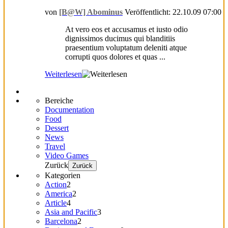
von
[B@W] Abominus
Veröffentlicht: 22.10.09 07:00
At vero eos et accusamus et iusto odio
dignissimos ducimus qui blanditiis
praesentium voluptatum deleniti atque
corrupti quos dolores et quas ...
Weiterlesen
Bereiche
Documentation
Food
Dessert
News
Travel
Video Games
Zurück
Zurück
Kategorien
Action
2
America
2
Article
4
Asia and Pacific
3
Barcelona
2