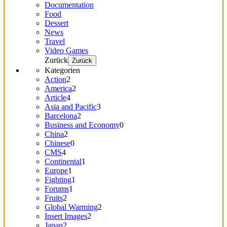
Documentation
Food
Dessert
News
Travel
Video Games
Zurück
Zurück
Kategorien
Action
2
America
2
Article
4
Asia and Pacific
3
Barcelona
2
Business and Economy
0
China
2
Chinese
0
CMS
4
Continental
1
Europe
1
Fighting
1
Forums
1
Fruits
2
Global Warming
2
Insert Images
2
Japan
2