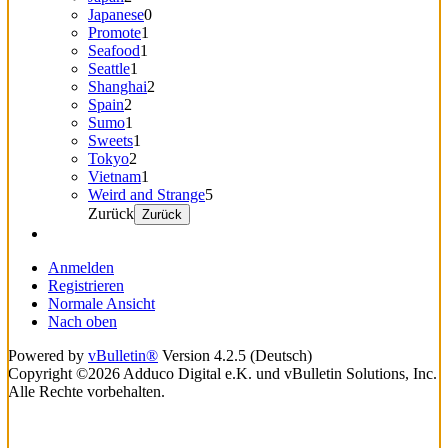
Japanese
0
Promote
1
Seafood
1
Seattle
1
Shanghai
2
Spain
2
Sumo
1
Sweets
1
Tokyo
2
Vietnam
1
Weird and Strange
5
Zurück
Zurück
Anmelden
Registrieren
Normale Ansicht
Nach oben
Powered by
vBulletin®
Version 4.2.5 (Deutsch)
Copyright ©2026 Adduco Digital e.K. und vBulletin Solutions, Inc.
Alle Rechte vorbehalten.