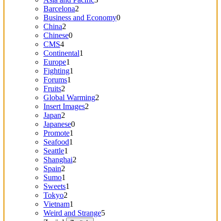
Barcelona
2
Business and Economy
0
China
2
Chinese
0
CMS
4
Continental
1
Europe
1
Fighting
1
Forums
1
Fruits
2
Global Warming
2
Insert Images
2
Japan
2
Japanese
0
Promote
1
Seafood
1
Seattle
1
Shanghai
2
Spain
2
Sumo
1
Sweets
1
Tokyo
2
Vietnam
1
Weird and Strange
5