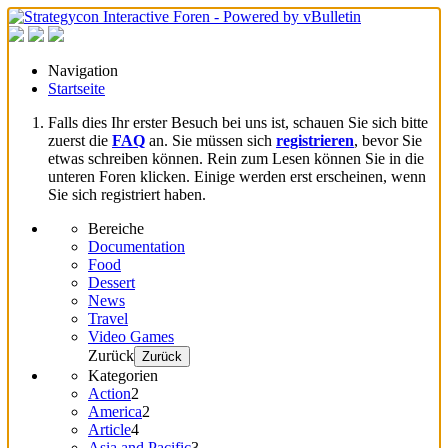
Navigation
Startseite
Falls dies Ihr erster Besuch bei uns ist, schauen Sie sich bitte
zuerst die
FAQ
an. Sie müssen sich
registrieren
, bevor Sie
etwas schreiben können. Rein zum Lesen können Sie in die
unteren Foren klicken. Einige werden erst erscheinen, wenn
Sie sich registriert haben.
Bereiche
Documentation
Food
Dessert
News
Travel
Video Games
Zurück
Zurück
Kategorien
Action
2
America
2
Article
4
Asia and Pacific
3