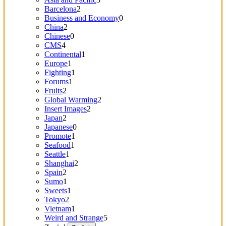
Barcelona
2
Business and Economy
0
China
2
Chinese
0
CMS
4
Continental
1
Europe
1
Fighting
1
Forums
1
Fruits
2
Global Warming
2
Insert Images
2
Japan
2
Japanese
0
Promote
1
Seafood
1
Seattle
1
Shanghai
2
Spain
2
Sumo
1
Sweets
1
Tokyo
2
Vietnam
1
Weird and Strange
5