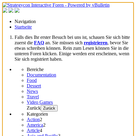
Navigation
Startseite
Falls dies Ihr erster Besuch bei uns ist, schauen Sie sich bitte
zuerst die
FAQ
an. Sie müssen sich
registrieren
, bevor Sie
etwas schreiben können. Rein zum Lesen können Sie in die
unteren Foren klicken. Einige werden erst erscheinen, wenn
Sie sich registriert haben.
Bereiche
Documentation
Food
Dessert
News
Travel
Video Games
Zurück
Zurück
Kategorien
Action
2
America
2
Article
4
Asia and Pacific
3