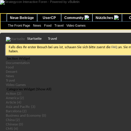
Neue Beiträge
UserCP
Community
Nützliches
O
The Front Page
News
Food
Travel
Video Games
Startseite
Travel
Falls dies Ihr erster Besuch bei uns ist, schauen Sie sich bitte zuerst die
FAQ
an. Sie 
haben.
Section Widget
Documentation
Food
Dessert
News
Travel
Video Games
Categories Widget (Show All)
Action (2)
America (2)
Article (4)
Asia and Pacific (3)
Barcelona (2)
Business and Economy (0)
China (2)
Chinese (0)
CMS (4)