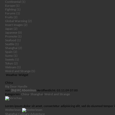
Continental (1)
Europe (1)
Fighting (1)
Forums (1)
Fruits (2)
Global Warming (2)
Insert Images (2)
Japan (2)
Japanese (0)
Promote (1)
Seafood (1)
Seattle (1)
Shanghai (2)
Spain (2)
Sumo (1)
Sweets (1)
Tokyo (2)
Vietnam (1)
Weird and Strange (5)
Weather Widget
China
Big Door Handle
von
[B@W] Abominus
Veröffentlicht: 03.11.09 07:00
Kategorien:
China
,
Shanghai
,
Weird and Strange
Lorem ipsum dolor sit amet, consectetur adipisicing elit, sed do eiusmod tempor 
Weiterlesen
Shanghai Culinary Adventure