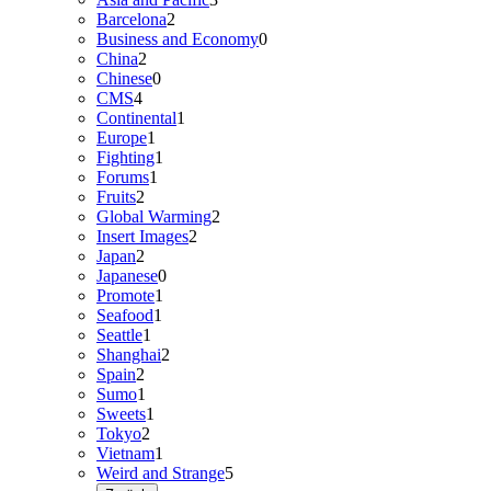
Barcelona
2
Business and Economy
0
China
2
Chinese
0
CMS
4
Continental
1
Europe
1
Fighting
1
Forums
1
Fruits
2
Global Warming
2
Insert Images
2
Japan
2
Japanese
0
Promote
1
Seafood
1
Seattle
1
Shanghai
2
Spain
2
Sumo
1
Sweets
1
Tokyo
2
Vietnam
1
Weird and Strange
5