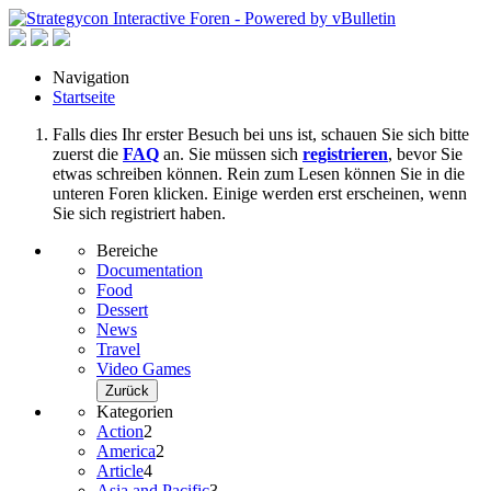
Navigation
Startseite
Falls dies Ihr erster Besuch bei uns ist, schauen Sie sich bitte
zuerst die
FAQ
an. Sie müssen sich
registrieren
, bevor Sie
etwas schreiben können. Rein zum Lesen können Sie in die
unteren Foren klicken. Einige werden erst erscheinen, wenn
Sie sich registriert haben.
Bereiche
Documentation
Food
Dessert
News
Travel
Video Games
Zurück
Kategorien
Action
2
America
2
Article
4
Asia and Pacific
3