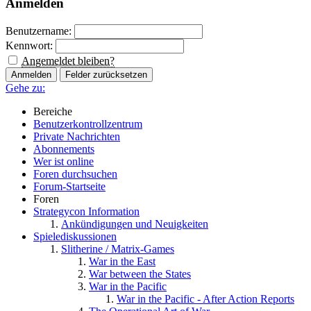
Anmelden
Benutzername:
Kennwort:
Angemeldet bleiben?
Gehe zu:
Bereiche
Benutzerkontrollzentrum
Private Nachrichten
Abonnements
Wer ist online
Foren durchsuchen
Forum-Startseite
Foren
Strategycon Information
Ankündigungen und Neuigkeiten
Spielediskussionen
Slitherine / Matrix-Games
War in the East
War between the States
War in the Pacific
War in the Pacific - After Action Reports