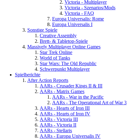
Victoria - Multiplayer
Victoria - Szenarios/Mods
Victoria - FAQ
Europa Universalis: Rome
Europa Universalis I
Sonstige Spiele
Creative Assembly
Brett- & Tabletop-Spiele
Massively Multiplayer Online Games
Star Trek Online
World of Tanks
Star Wars: The Old Republic
Schwerpunkt Multiplayer
Spielberichte
After Action Reports
AARs - Crusader Kings II & III
AARs - Matrix Games
AARs - War in the Pacific
AARs - The Operational Art of War 3
AARs - Hearts of Iron III
AARs - Hearts of Iron IV
AARs - Victoria III
AARs - Victoria II
AARs - Stellaris
AARs - Europa Universalis IV