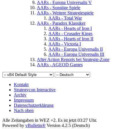
AARs - Europa Universalis V
AARs - Sonstige Spiele
AARs - Weitere Strategiespiele
AARs - Total War
AARs - Paradox Klassiker
AARs - Hearts of Iron I
AARs - Crusader Kings
AARs - Hearts of Iron II
AARs - Victoria I
AARs - Europa Universalis II
AARs - Europa Universalis III
After Action Reports bei Strategie-Zone
AARs - AGEOD Games
Kontakt
Strategycon Interactive
Archiv
Impressum
Datenschutzerklärung
Nach oben
Alle Zeitangaben in WEZ +2. Es ist jetzt
03:27
Uhr.
Powered by
vBulletin®
Version 4.2.5 (Deutsch)