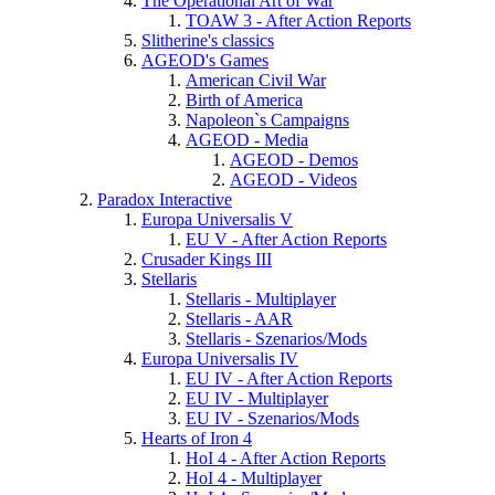
The Operational Art of War
TOAW 3 - After Action Reports
Slitherine's classics
AGEOD's Games
American Civil War
Birth of America
Napoleon`s Campaigns
AGEOD - Media
AGEOD - Demos
AGEOD - Videos
Paradox Interactive
Europa Universalis V
EU V - After Action Reports
Crusader Kings III
Stellaris
Stellaris - Multiplayer
Stellaris - AAR
Stellaris - Szenarios/Mods
Europa Universalis IV
EU IV - After Action Reports
EU IV - Multiplayer
EU IV - Szenarios/Mods
Hearts of Iron 4
HoI 4 - After Action Reports
HoI 4 - Multiplayer