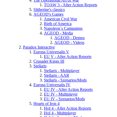
The Operational Art of War
TOAW 3 - After Action Reports
Slitherine's classics
AGEOD's Games
American Civil War
Birth of America
Napoleon`s Campaigns
AGEOD - Media
AGEOD - Demos
AGEOD - Videos
Paradox Interactive
Europa Universalis V
EU V - After Action Reports
Crusader Kings III
Stellaris
Stellaris - Multiplayer
Stellaris - AAR
Stellaris - Szenarios/Mods
Europa Universalis IV
EU IV - After Action Reports
EU IV - Multiplayer
EU IV - Szenarios/Mods
Hearts of Iron 4
HoI 4 - After Action Reports
HoI 4 - Multiplayer