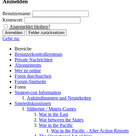
Anmelden
Benutzername:
Kennwort:
Angemeldet bleiben?
Gehe zu:
Bereiche
Benutzerkontrollzentrum
Private Nachrichten
Abonnements
Wer ist online
Foren durchsuchen
Forum-Startseite
Foren
Strategycon Information
Ankündigungen und Neuigkeiten
Spielediskussionen
Slitherine / Matrix-Games
War in the East
War between the States
War in the Pacific
War in the Pacific - After Action Reports