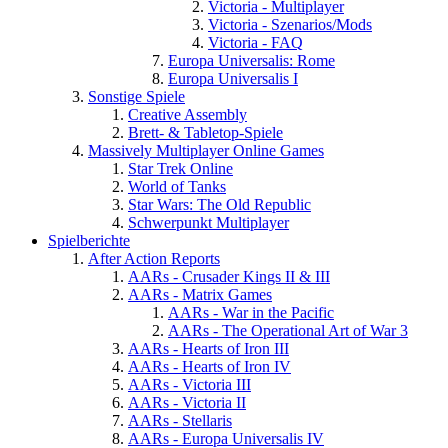
Victoria - Multiplayer
Victoria - Szenarios/Mods
Victoria - FAQ
Europa Universalis: Rome
Europa Universalis I
Sonstige Spiele
Creative Assembly
Brett- & Tabletop-Spiele
Massively Multiplayer Online Games
Star Trek Online
World of Tanks
Star Wars: The Old Republic
Schwerpunkt Multiplayer
Spielberichte
After Action Reports
AARs - Crusader Kings II & III
AARs - Matrix Games
AARs - War in the Pacific
AARs - The Operational Art of War 3
AARs - Hearts of Iron III
AARs - Hearts of Iron IV
AARs - Victoria III
AARs - Victoria II
AARs - Stellaris
AARs - Europa Universalis IV