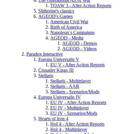
The Operational Art of War
TOAW 3 - After Action Reports
Slitherine's classics
AGEOD's Games
American Civil War
Birth of America
Napoleon`s Campaigns
AGEOD - Media
AGEOD - Demos
AGEOD - Videos
Paradox Interactive
Europa Universalis V
EU V - After Action Reports
Crusader Kings III
Stellaris
Stellaris - Multiplayer
Stellaris - AAR
Stellaris - Szenarios/Mods
Europa Universalis IV
EU IV - After Action Reports
EU IV - Multiplayer
EU IV - Szenarios/Mods
Hearts of Iron 4
HoI 4 - After Action Reports
HoI 4 - Multiplayer