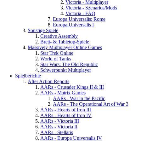
Victoria - Multiplayer
Victoria - Szenarios/Mods
Victoria - FAQ
Europa Universalis: Rome
Europa Universalis I
Sonstige Spiele
Creative Assembly
Brett- & Tabletop-Spiele
Massively Multiplayer Online Games
Star Trek Online
World of Tanks
Star Wars: The Old Republic
Schwerpunkt Multiplayer
Spielberichte
After Action Reports
AARs - Crusader Kings II & III
AARs - Matrix Games
AARs - War in the Pacific
AARs - The Operational Art of War 3
AARs - Hearts of Iron III
AARs - Hearts of Iron IV
AARs - Victoria III
AARs - Victoria II
AARs - Stellaris
AARs - Europa Universalis IV