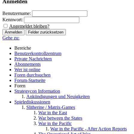
Anmelden
Benutzername:
Kennwort:
Angemeldet bleiben?
Gehe zu:
Bereiche
Benutzerkontrollzentrum
Private Nachrichten
Abonnements
Wer ist online
Foren durchsuchen
Forum-Startseite
Foren
Strategycon Information
Ankündigungen und Neuigkeiten
Spielediskussionen
Slitherine / Matrix-Games
War in the East
War between the States
War in the Pacific
War in the Pacific - After Action Reports