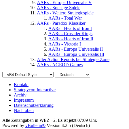
AARs - Europa Universalis V
AARs - Sonstige Spiele
AARs - Weitere Strategiespiele
AARs - Total War
AARs - Paradox Klassiker
AARs - Hearts of Iron I
AARs - Crusader Kings
AARs - Hearts of Iron II
AARs - Victoria I
AARs - Europa Universalis II
AARs - Europa Universalis III
After Action Reports bei Strategie-Zone
AARs - AGEOD Games
Kontakt
Strategycon Interactive
Archiv
Impressum
Datenschutzerklärung
Nach oben
Alle Zeitangaben in WEZ +2. Es ist jetzt
07:09
Uhr.
Powered by
vBulletin®
Version 4.2.5 (Deutsch)