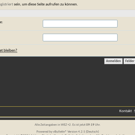
egistriert
sein, um diese Seite aufrufen zu können.
e:
t bleiben?
Kontakt
Alle Zeitangaben in WEZ +2. Es ist jetzt
09:19
Uhr.
Powered by
vBulletin®
Version 4.2.5 (Deutsch)