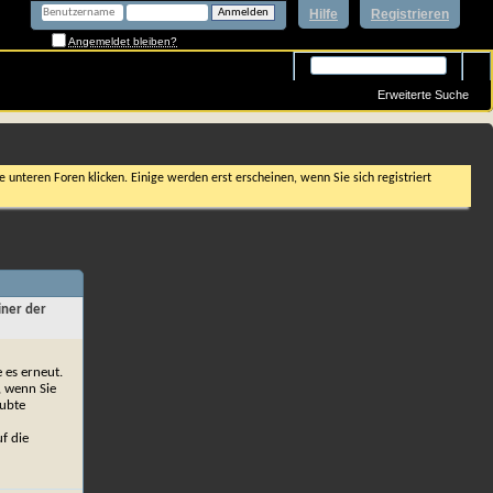
Hilfe
Registrieren
Angemeldet bleiben?
Erweiterte Suche
 unteren Foren klicken. Einige werden erst erscheinen, wenn Sie sich registriert
iner der
e es erneut.
, wenn Sie
aubte
f die