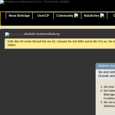
Neue Beiträge
UserCP
Community
Nützliches
O
vBulletin-Systemmitteilung
Falls dies Ihr erster Besuch bei uns ist, schauen Sie sich bitte zuerst die
FAQ
an. Sie 
haben.
vBulletin-Sy
Sie sind ni
Gründe sein
Sie sind
Sie habe
Beiträge
Funktio
Sie vers
Aktivier