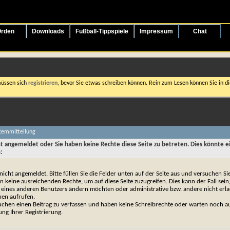
rden
Downloads
Fußball-Tippspiele
Impressum
Chat
müssen sich
registrieren
, bevor Sie etwas schreiben können. Rein zum Lesen können Sie in die
stemmitteilung
cht angemeldet oder Sie haben keine Rechte diese Seite zu betreten. Dies könnte e
:
 nicht angemeldet. Bitte füllen Sie die Felder unten auf der Seite aus und versuchen Si
n keine ausreichenden Rechte, um auf diese Seite zuzugreifen. Dies kann der Fall sein
 eines anderen Benutzers ändern möchten oder administrative bzw. andere nicht erl
nen aufrufen.
uchen einen Beitrag zu verfassen und haben keine Schreibrechte oder warten noch au
ung Ihrer Registrierung.