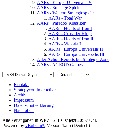
AARs - Europa Universalis V
AARs - Sonstige Spiele
AARs - Weitere Strategiespiele
AARs - Total War
AARs - Paradox Klassiker
AARs - Hearts of Iron I
AARs - Crusader Kings
AARs - Hearts of Iron II
AARs - Victoria I
AARs - Europa Universalis II
AARs - Europa Universalis III
After Action Reports bei Strategie-Zone
AARs - AGEOD Games
Kontakt
Strategycon Interactive
Archiv
Impressum
Datenschutzerklärung
Nach oben
Alle Zeitangaben in WEZ +2. Es ist jetzt
20:57
Uhr.
Powered by
vBulletin®
Version 4.2.5 (Deutsch)