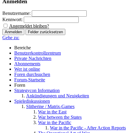
Anmelden
Benutzername:
Kennwort:
Angemeldet bleiben?
Gehe zu:
Bereiche
Benutzerkontrollzentrum
Private Nachrichten
Abonnements
Wer ist online
Foren durchsuchen
Forum-Startseite
Foren
Strategycon Information
Ankündigungen und Neuigkeiten
Spielediskussionen
Slitherine / Matrix-Games
War in the East
War between the States
War in the Pacific
War in the Pacific - After Action Reports