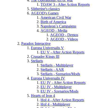
The Operational Art of War
TOAW 3 - After Action Reports
Slitherine's classics
AGEOD's Games
American Civil War
Birth of America
Napoleon`s Campaigns
AGEOD - Media
AGEOD - Demos
AGEOD - Videos
Paradox Interactive
Europa Universalis V
EU V - After Action Reports
Crusader Kings III
Stellaris
Stellaris - Multiplayer
Stellaris - AAR
Stellaris - Szenarios/Mods
Europa Universalis IV
EU IV - After Action Reports
EU IV - Multiplayer
EU IV - Szenarios/Mods
Hearts of Iron 4
HoI 4 - After Action Reports
HoI 4 - Multiplayer