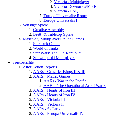
Victoria - Multiplayer
Victoria - Szenarios/Mods
Victoria - FAQ
Europa Universalis: Rome
Europa Universalis I
Sonstige Spiele
Creative Assembly
Brett- & Tabletop-Spiele
Massively Multiplayer Online Games
Star Trek Online
World of Tanks
Star Wars: The Old Republic
Schwerpunkt Multiplayer
Spielberichte
After Action Reports
AARs - Crusader Kings II & III
AARs - Matrix Games
AARs - War in the Pacific
AARs - The Operational Art of War 3
AARs - Hearts of Iron III
AARs - Hearts of Iron IV
AARs - Victoria III
AARs - Victoria II
AARs - Stellaris
AARs - Europa Universalis IV