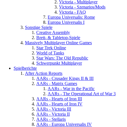
Victoria - Multiplayer
Victoria - Szenarios/Mods
Victoria - FAQ
Europa Universalis: Rome
Europa Universalis I
Sonstige Spiele
Creative Assembly
Brett- & Tabletop-Spiele
Massively Multiplayer Online Games
Star Trek Online
World of Tanks
Star Wars: The Old Republic
Schwerpunkt Multiplayer
Spielberichte
After Action Reports
AARs - Crusader Kings II & III
AARs - Matrix Games
AARs - War in the Pacific
AARs - The Operational Art of War 3
AARs - Hearts of Iron III
AARs - Hearts of Iron IV
AARs - Victoria III
AARs - Victoria II
AARs - Stellaris
AARs - Europa Universalis IV