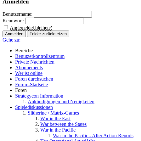
Anmelden
Benutzername:
Kennwort:
Angemeldet bleiben?
Gehe zu:
Bereiche
Benutzerkontrollzentrum
Private Nachrichten
Abonnements
Wer ist online
Foren durchsuchen
Forum-Startseite
Foren
Strategycon Information
Ankündigungen und Neuigkeiten
Spielediskussionen
Slitherine / Matrix-Games
War in the East
War between the States
War in the Pacific
War in the Pacific - After Action Reports