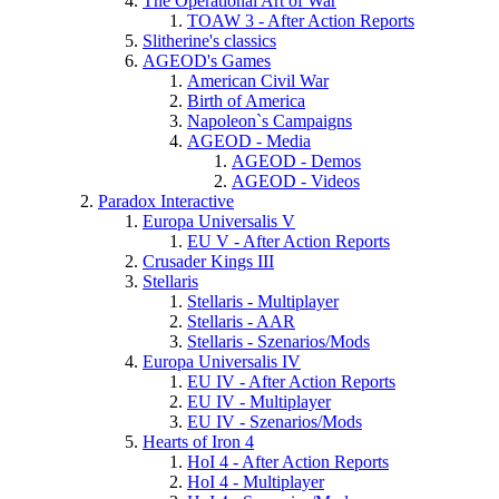
The Operational Art of War
TOAW 3 - After Action Reports
Slitherine's classics
AGEOD's Games
American Civil War
Birth of America
Napoleon`s Campaigns
AGEOD - Media
AGEOD - Demos
AGEOD - Videos
Paradox Interactive
Europa Universalis V
EU V - After Action Reports
Crusader Kings III
Stellaris
Stellaris - Multiplayer
Stellaris - AAR
Stellaris - Szenarios/Mods
Europa Universalis IV
EU IV - After Action Reports
EU IV - Multiplayer
EU IV - Szenarios/Mods
Hearts of Iron 4
HoI 4 - After Action Reports
HoI 4 - Multiplayer