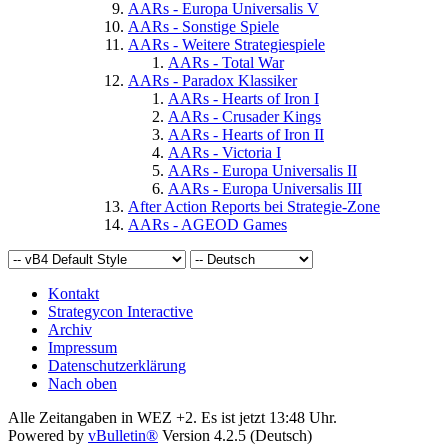
AARs - Europa Universalis V
AARs - Sonstige Spiele
AARs - Weitere Strategiespiele
AARs - Total War
AARs - Paradox Klassiker
AARs - Hearts of Iron I
AARs - Crusader Kings
AARs - Hearts of Iron II
AARs - Victoria I
AARs - Europa Universalis II
AARs - Europa Universalis III
After Action Reports bei Strategie-Zone
AARs - AGEOD Games
Kontakt
Strategycon Interactive
Archiv
Impressum
Datenschutzerklärung
Nach oben
Alle Zeitangaben in WEZ +2. Es ist jetzt
13:48
Uhr.
Powered by
vBulletin®
Version 4.2.5 (Deutsch)