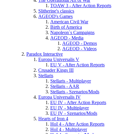
The Operational Art of War
TOAW 3 - After Action Reports
Slitherine's classics
AGEOD's Games
American Civil War
Birth of America
Napoleon`s Campaigns
AGEOD - Media
AGEOD - Demos
AGEOD - Videos
Paradox Interactive
Europa Universalis V
EU V - After Action Reports
Crusader Kings III
Stellaris
Stellaris - Multiplayer
Stellaris - AAR
Stellaris - Szenarios/Mods
Europa Universalis IV
EU IV - After Action Reports
EU IV - Multiplayer
EU IV - Szenarios/Mods
Hearts of Iron 4
HoI 4 - After Action Reports
HoI 4 - Multiplayer