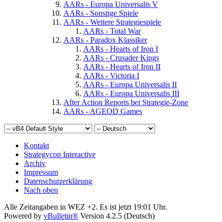
AARs - Europa Universalis V
AARs - Sonstige Spiele
AARs - Weitere Strategiespiele
AARs - Total War
AARs - Paradox Klassiker
AARs - Hearts of Iron I
AARs - Crusader Kings
AARs - Hearts of Iron II
AARs - Victoria I
AARs - Europa Universalis II
AARs - Europa Universalis III
After Action Reports bei Strategie-Zone
AARs - AGEOD Games
Kontakt
Strategycon Interactive
Archiv
Impressum
Datenschutzerklärung
Nach oben
Alle Zeitangaben in WEZ +2. Es ist jetzt
19:01
Uhr.
Powered by
vBulletin®
Version 4.2.5 (Deutsch)