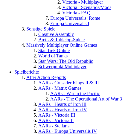
Victoria - Multiplayer
Victoria - Szenarios/Mods
Victoria - FAQ
Europa Universalis: Rome
Europa Universalis I
Sonstige Spiele
Creative Assembly
Brett- & Tabletop-Spiele
Massively Multiplayer Online Games
Star Trek Online
World of Tanks
Star Wars: The Old Republic
Schwerpunkt Multiplayer
Spielberichte
After Action Reports
AARs - Crusader Kings II & III
AARs - Matrix Games
AARs - War in the Pacific
AARs - The Operational Art of War 3
AARs - Hearts of Iron III
AARs - Hearts of Iron IV
AARs - Victoria III
AARs - Victoria II
AARs - Stellaris
AARs - Europa Universalis IV