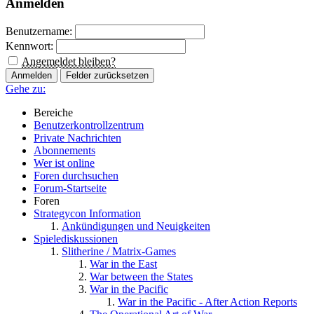
Anmelden
Benutzername:
Kennwort:
Angemeldet bleiben?
Gehe zu:
Bereiche
Benutzerkontrollzentrum
Private Nachrichten
Abonnements
Wer ist online
Foren durchsuchen
Forum-Startseite
Foren
Strategycon Information
Ankündigungen und Neuigkeiten
Spielediskussionen
Slitherine / Matrix-Games
War in the East
War between the States
War in the Pacific
War in the Pacific - After Action Reports