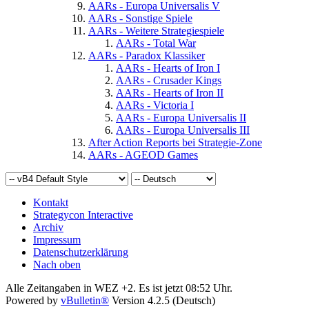
AARs - Europa Universalis V
AARs - Sonstige Spiele
AARs - Weitere Strategiespiele
AARs - Total War
AARs - Paradox Klassiker
AARs - Hearts of Iron I
AARs - Crusader Kings
AARs - Hearts of Iron II
AARs - Victoria I
AARs - Europa Universalis II
AARs - Europa Universalis III
After Action Reports bei Strategie-Zone
AARs - AGEOD Games
Kontakt
Strategycon Interactive
Archiv
Impressum
Datenschutzerklärung
Nach oben
Alle Zeitangaben in WEZ +2. Es ist jetzt
08:52
Uhr.
Powered by
vBulletin®
Version 4.2.5 (Deutsch)