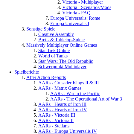
Victoria - Multiplayer
Victoria - Szenarios/Mods
Victoria - FAQ
Europa Universalis: Rome
Europa Universalis I
Sonstige Spiele
Creative Assembly
Brett- & Tabletop-Spiele
Massively Multiplayer Online Games
Star Trek Online
World of Tanks
Star Wars: The Old Republic
Schwerpunkt Multiplayer
Spielberichte
After Action Reports
AARs - Crusader Kings II & III
AARs - Matrix Games
AARs - War in the Pacific
AARs - The Operational Art of War 3
AARs - Hearts of Iron III
AARs - Hearts of Iron IV
AARs - Victoria III
AARs - Victoria II
AARs - Stellaris
AARs - Europa Universalis IV