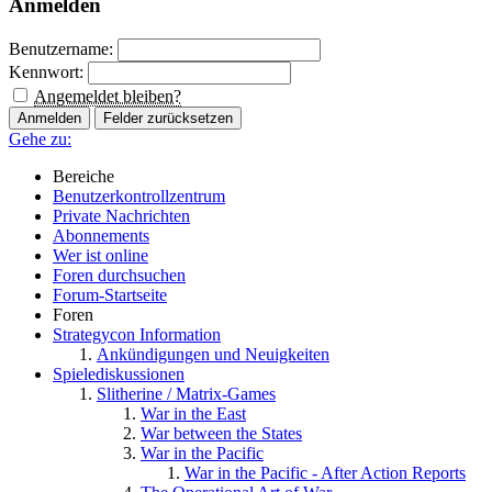
Anmelden
Benutzername:
Kennwort:
Angemeldet bleiben?
Gehe zu:
Bereiche
Benutzerkontrollzentrum
Private Nachrichten
Abonnements
Wer ist online
Foren durchsuchen
Forum-Startseite
Foren
Strategycon Information
Ankündigungen und Neuigkeiten
Spielediskussionen
Slitherine / Matrix-Games
War in the East
War between the States
War in the Pacific
War in the Pacific - After Action Reports