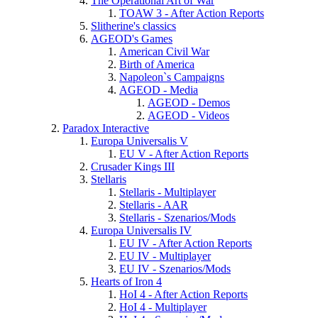
The Operational Art of War
TOAW 3 - After Action Reports
Slitherine's classics
AGEOD's Games
American Civil War
Birth of America
Napoleon`s Campaigns
AGEOD - Media
AGEOD - Demos
AGEOD - Videos
Paradox Interactive
Europa Universalis V
EU V - After Action Reports
Crusader Kings III
Stellaris
Stellaris - Multiplayer
Stellaris - AAR
Stellaris - Szenarios/Mods
Europa Universalis IV
EU IV - After Action Reports
EU IV - Multiplayer
EU IV - Szenarios/Mods
Hearts of Iron 4
HoI 4 - After Action Reports
HoI 4 - Multiplayer