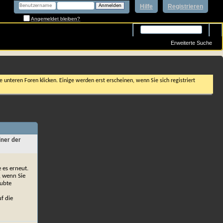
Hilfe
Registrieren
Angemeldet bleiben?
Erweiterte Suche
 unteren Foren klicken. Einige werden erst erscheinen, wenn Sie sich registriert
iner der
e es erneut.
, wenn Sie
aubte
f die