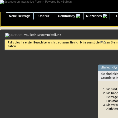
Neue Beiträge
UserCP
Community
Nützliches
O
vBulletin-Systemmitteilung
Falls dies Ihr erster Besuch bei uns ist, schauen Sie sich bitte zuerst die
FAQ
an. Sie 
haben.
vBulletin-Sy
Sie sind ni
Gründe sein
Sie sind
Sie habe
Beiträge
Funktio
Sie vers
Aktivier