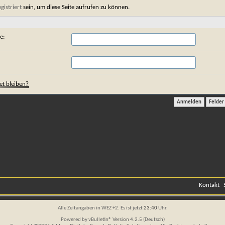
egistriert
sein, um diese Seite aufrufen zu können.
e:
t bleiben?
Kontakt
Alle Zeitangaben in WEZ +2. Es ist jetzt
23:40
Uhr.
Powered by
vBulletin®
Version 4.2.5 (Deutsch)