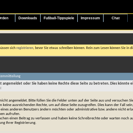
rden
Downloads
Fußball-Tippspiele
Impressum
Chat
müssen sich
registrieren
, bevor Sie etwas schreiben können. Rein zum Lesen können Sie in die
stemmitteilung
cht angemeldet oder Sie haben keine Rechte diese Seite zu betreten. Dies könnte e
:
 nicht angemeldet. Bitte füllen Sie die Felder unten auf der Seite aus und versuchen Si
n keine ausreichenden Rechte, um auf diese Seite zuzugreifen. Dies kann der Fall sein
 eines anderen Benutzers ändern möchten oder administrative bzw. andere nicht erl
nen aufrufen.
uchen einen Beitrag zu verfassen und haben keine Schreibrechte oder warten noch au
ung Ihrer Registrierung.