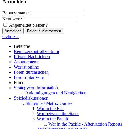
Anmelden
Benutzername:
Kennwort:
Angemeldet bleiben?
Gehe zu:
Bereiche
Benutzerkontrollzentrum
Private Nachrichten
Abonnements
Wer ist online
Foren durchsuchen
Forum-Startseite
Foren
Strategycon Information
Ankündigungen und Neuigkeiten
Spielediskussionen
Slitherine / Matrix-Games
War in the East
War between the States
War in the Pacific
War in the Pacific - After Action Reports