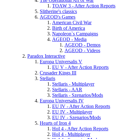
The Operational Art of War
TOAW 3 - After Action Reports
Slitherine's classics
AGEOD's Games
American Civil War
Birth of America
Napoleon`s Campaigns
AGEOD - Media
AGEOD - Demos
AGEOD - Videos
Paradox Interactive
Europa Universalis V
EU V - After Action Reports
Crusader Kings III
Stellaris
Stellaris - Multiplayer
Stellaris - AAR
Stellaris - Szenarios/Mods
Europa Universalis IV
EU IV - After Action Reports
EU IV - Multiplayer
EU IV - Szenarios/Mods
Hearts of Iron 4
HoI 4 - After Action Reports
HoI 4 - Multiplayer