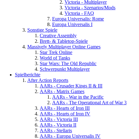
Victoria - Multiplayer
Victoria - Szenarios/Mods
Victoria - FAQ
Europa Universalis: Rome
Europa Universalis I
Sonstige Spiele
Creative Assembly
Brett- & Tabletop-Spiele
Massively Multiplayer Online Games
Star Trek Online
World of Tanks
Star Wars: The Old Republic
Schwerpunkt Multiplayer
Spielberichte
After Action Reports
AARs - Crusader Kings II & III
AARs - Matrix Games
AARs - War in the Pacific
AARs - The Operational Art of War 3
AARs - Hearts of Iron III
AARs - Hearts of Iron IV
AARs - Victoria III
AARs - Victoria II
AARs - Stellaris
AARs - Europa Universalis IV