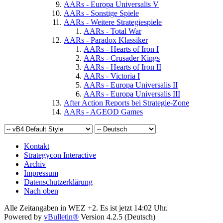
AARs - Europa Universalis V
AARs - Sonstige Spiele
AARs - Weitere Strategiespiele
AARs - Total War
AARs - Paradox Klassiker
AARs - Hearts of Iron I
AARs - Crusader Kings
AARs - Hearts of Iron II
AARs - Victoria I
AARs - Europa Universalis II
AARs - Europa Universalis III
After Action Reports bei Strategie-Zone
AARs - AGEOD Games
Kontakt
Strategycon Interactive
Archiv
Impressum
Datenschutzerklärung
Nach oben
Alle Zeitangaben in WEZ +2. Es ist jetzt
14:02
Uhr.
Powered by
vBulletin®
Version 4.2.5 (Deutsch)