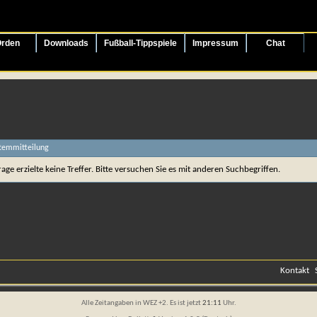
rden
Downloads
Fußball-Tippspiele
Impressum
Chat
stemmitteilung
age erzielte keine Treffer. Bitte versuchen Sie es mit anderen Suchbegriffen.
Kontakt
Alle Zeitangaben in WEZ +2. Es ist jetzt
21:11
Uhr.