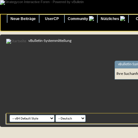
Neue Beiträge
UserCP
Community
Nützliches
O
vBulletin-Systemmitteilung
vBulletin-Sy
Ihre Suchanfr