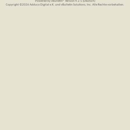
Powered by
vBulletin®
Version 4.2.5 (Deutsch)
Copyright ©2026 Adduco Digital e.K. und vBulletin Solutions, Inc. Alle Rechte vorbehalten.