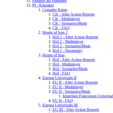
Paradox als Publisher
PI - Klassiker
Crusader Kings
CK - After Action Reports
CK - Multiplayer
CK - Szenarios/Mods
CK - FAQ
Hearts of Iron 2
HoI 2 - After Action Reports
HoI 2 - Multiplayer
HoI 2 - Szenarios/Mods
HoI 2 - Doomsday
Hearts of Iron
HoI - After Action Reports
HoI - Multiplayer
HoI - Szenarios/Mods
HoI - FAQ
Europa Universalis II
EU II - After Action Reports
EU II - Multiplayer
EU II - Szenarios/Mods
Imperium Francorum Universal
EU II - FAQ
Europa Universalis III
EU III - After Action Reports