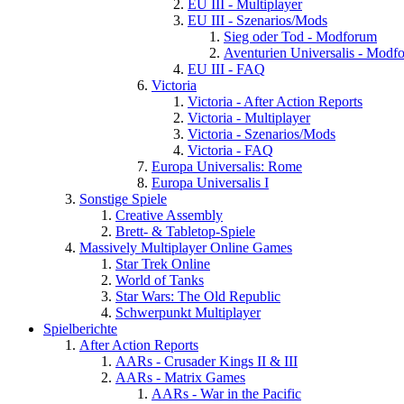
EU III - Multiplayer
EU III - Szenarios/Mods
Sieg oder Tod - Modforum
Aventurien Universalis - Modf
EU III - FAQ
Victoria
Victoria - After Action Reports
Victoria - Multiplayer
Victoria - Szenarios/Mods
Victoria - FAQ
Europa Universalis: Rome
Europa Universalis I
Sonstige Spiele
Creative Assembly
Brett- & Tabletop-Spiele
Massively Multiplayer Online Games
Star Trek Online
World of Tanks
Star Wars: The Old Republic
Schwerpunkt Multiplayer
Spielberichte
After Action Reports
AARs - Crusader Kings II & III
AARs - Matrix Games
AARs - War in the Pacific