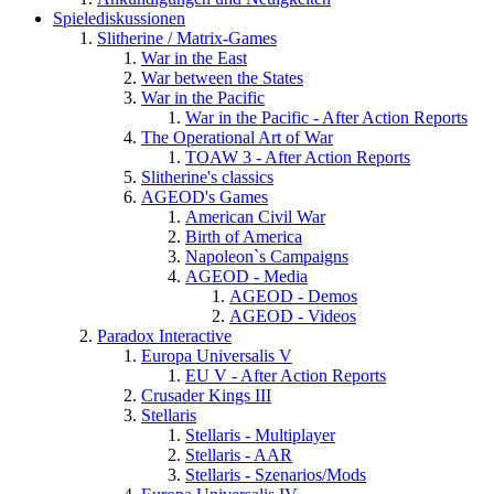
Spielediskussionen
Slitherine / Matrix-Games
War in the East
War between the States
War in the Pacific
War in the Pacific - After Action Reports
The Operational Art of War
TOAW 3 - After Action Reports
Slitherine's classics
AGEOD's Games
American Civil War
Birth of America
Napoleon`s Campaigns
AGEOD - Media
AGEOD - Demos
AGEOD - Videos
Paradox Interactive
Europa Universalis V
EU V - After Action Reports
Crusader Kings III
Stellaris
Stellaris - Multiplayer
Stellaris - AAR
Stellaris - Szenarios/Mods