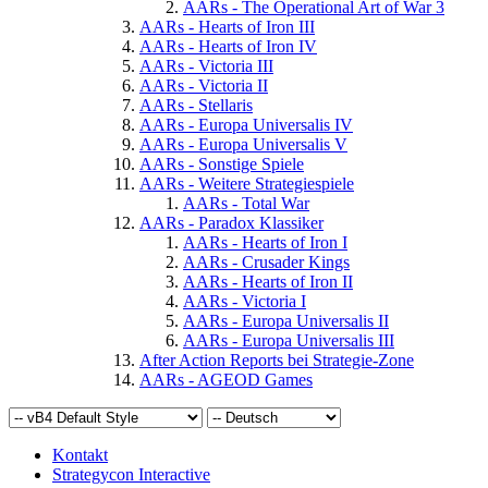
AARs - The Operational Art of War 3
AARs - Hearts of Iron III
AARs - Hearts of Iron IV
AARs - Victoria III
AARs - Victoria II
AARs - Stellaris
AARs - Europa Universalis IV
AARs - Europa Universalis V
AARs - Sonstige Spiele
AARs - Weitere Strategiespiele
AARs - Total War
AARs - Paradox Klassiker
AARs - Hearts of Iron I
AARs - Crusader Kings
AARs - Hearts of Iron II
AARs - Victoria I
AARs - Europa Universalis II
AARs - Europa Universalis III
After Action Reports bei Strategie-Zone
AARs - AGEOD Games
Kontakt
Strategycon Interactive