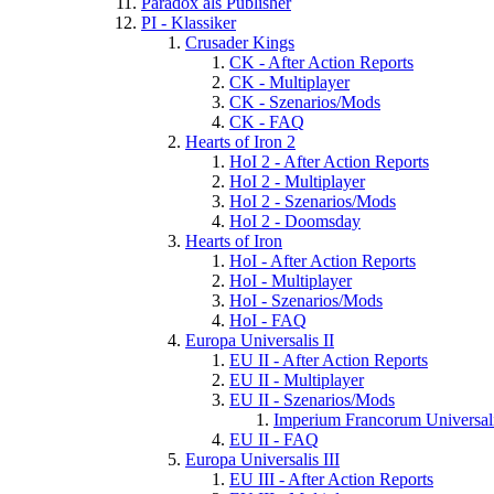
Paradox als Publisher
PI - Klassiker
Crusader Kings
CK - After Action Reports
CK - Multiplayer
CK - Szenarios/Mods
CK - FAQ
Hearts of Iron 2
HoI 2 - After Action Reports
HoI 2 - Multiplayer
HoI 2 - Szenarios/Mods
HoI 2 - Doomsday
Hearts of Iron
HoI - After Action Reports
HoI - Multiplayer
HoI - Szenarios/Mods
HoI - FAQ
Europa Universalis II
EU II - After Action Reports
EU II - Multiplayer
EU II - Szenarios/Mods
Imperium Francorum Universal
EU II - FAQ
Europa Universalis III
EU III - After Action Reports