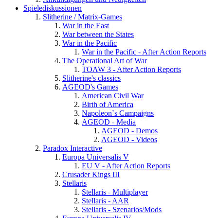
Spielediskussionen
Slitherine / Matrix-Games
War in the East
War between the States
War in the Pacific
War in the Pacific - After Action Reports
The Operational Art of War
TOAW 3 - After Action Reports
Slitherine's classics
AGEOD's Games
American Civil War
Birth of America
Napoleon`s Campaigns
AGEOD - Media
AGEOD - Demos
AGEOD - Videos
Paradox Interactive
Europa Universalis V
EU V - After Action Reports
Crusader Kings III
Stellaris
Stellaris - Multiplayer
Stellaris - AAR
Stellaris - Szenarios/Mods