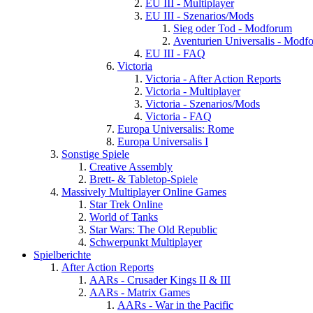
EU III - Multiplayer
EU III - Szenarios/Mods
Sieg oder Tod - Modforum
Aventurien Universalis - Modf
EU III - FAQ
Victoria
Victoria - After Action Reports
Victoria - Multiplayer
Victoria - Szenarios/Mods
Victoria - FAQ
Europa Universalis: Rome
Europa Universalis I
Sonstige Spiele
Creative Assembly
Brett- & Tabletop-Spiele
Massively Multiplayer Online Games
Star Trek Online
World of Tanks
Star Wars: The Old Republic
Schwerpunkt Multiplayer
Spielberichte
After Action Reports
AARs - Crusader Kings II & III
AARs - Matrix Games
AARs - War in the Pacific