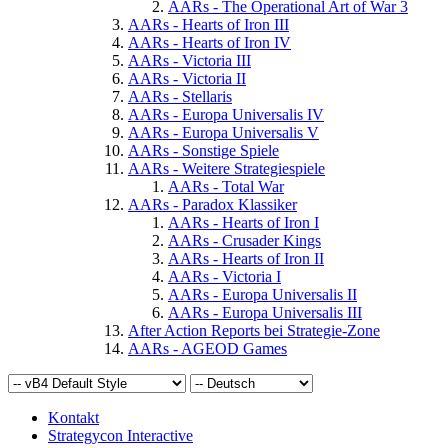
AARs - The Operational Art of War 3
AARs - Hearts of Iron III
AARs - Hearts of Iron IV
AARs - Victoria III
AARs - Victoria II
AARs - Stellaris
AARs - Europa Universalis IV
AARs - Europa Universalis V
AARs - Sonstige Spiele
AARs - Weitere Strategiespiele
AARs - Total War
AARs - Paradox Klassiker
AARs - Hearts of Iron I
AARs - Crusader Kings
AARs - Hearts of Iron II
AARs - Victoria I
AARs - Europa Universalis II
AARs - Europa Universalis III
After Action Reports bei Strategie-Zone
AARs - AGEOD Games
Kontakt
Strategycon Interactive