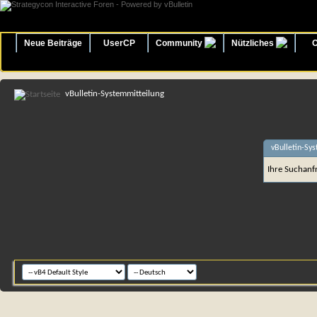
Neue Beiträge
UserCP
Community
Nützliches
O
vBulletin-Systemmitteilung
vBulletin-Sy
Ihre Suchanfr