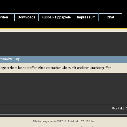
rden
Downloads
Fußball-Tippspiele
Impressum
Chat
stemmitteilung
age erzielte keine Treffer. Bitte versuchen Sie es mit anderen Suchbegriffen.
Kontakt
Alle Zeitangaben in WEZ +2. Es ist jetzt
21:12
Uhr.