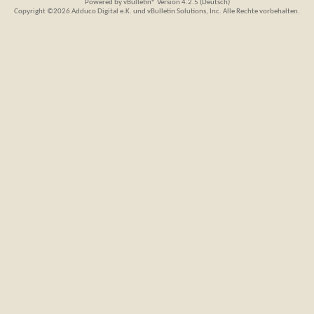
Powered by
vBulletin®
Version 4.2.5 (Deutsch)
Copyright ©2026 Adduco Digital e.K. und vBulletin Solutions, Inc. Alle Rechte vorbehalten.