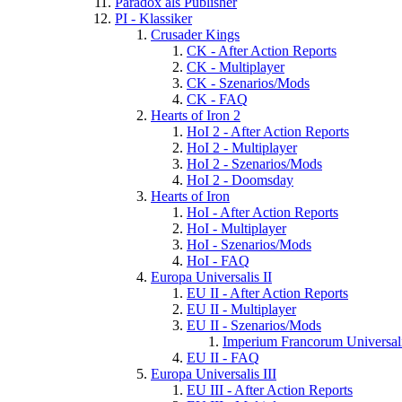
Paradox als Publisher
PI - Klassiker
Crusader Kings
CK - After Action Reports
CK - Multiplayer
CK - Szenarios/Mods
CK - FAQ
Hearts of Iron 2
HoI 2 - After Action Reports
HoI 2 - Multiplayer
HoI 2 - Szenarios/Mods
HoI 2 - Doomsday
Hearts of Iron
HoI - After Action Reports
HoI - Multiplayer
HoI - Szenarios/Mods
HoI - FAQ
Europa Universalis II
EU II - After Action Reports
EU II - Multiplayer
EU II - Szenarios/Mods
Imperium Francorum Universal
EU II - FAQ
Europa Universalis III
EU III - After Action Reports