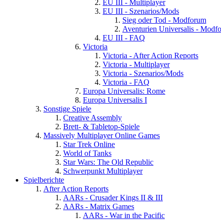
EU III - Multiplayer
EU III - Szenarios/Mods
Sieg oder Tod - Modforum
Aventurien Universalis - Modf
EU III - FAQ
Victoria
Victoria - After Action Reports
Victoria - Multiplayer
Victoria - Szenarios/Mods
Victoria - FAQ
Europa Universalis: Rome
Europa Universalis I
Sonstige Spiele
Creative Assembly
Brett- & Tabletop-Spiele
Massively Multiplayer Online Games
Star Trek Online
World of Tanks
Star Wars: The Old Republic
Schwerpunkt Multiplayer
Spielberichte
After Action Reports
AARs - Crusader Kings II & III
AARs - Matrix Games
AARs - War in the Pacific