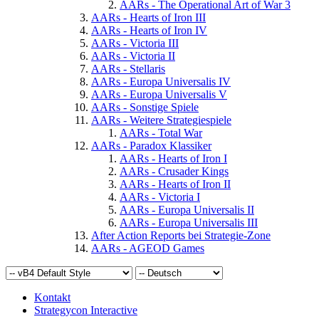
AARs - The Operational Art of War 3
AARs - Hearts of Iron III
AARs - Hearts of Iron IV
AARs - Victoria III
AARs - Victoria II
AARs - Stellaris
AARs - Europa Universalis IV
AARs - Europa Universalis V
AARs - Sonstige Spiele
AARs - Weitere Strategiespiele
AARs - Total War
AARs - Paradox Klassiker
AARs - Hearts of Iron I
AARs - Crusader Kings
AARs - Hearts of Iron II
AARs - Victoria I
AARs - Europa Universalis II
AARs - Europa Universalis III
After Action Reports bei Strategie-Zone
AARs - AGEOD Games
Kontakt
Strategycon Interactive