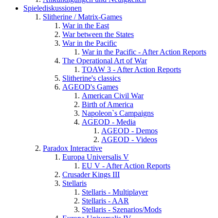
Spielediskussionen
Slitherine / Matrix-Games
War in the East
War between the States
War in the Pacific
War in the Pacific - After Action Reports
The Operational Art of War
TOAW 3 - After Action Reports
Slitherine's classics
AGEOD's Games
American Civil War
Birth of America
Napoleon`s Campaigns
AGEOD - Media
AGEOD - Demos
AGEOD - Videos
Paradox Interactive
Europa Universalis V
EU V - After Action Reports
Crusader Kings III
Stellaris
Stellaris - Multiplayer
Stellaris - AAR
Stellaris - Szenarios/Mods