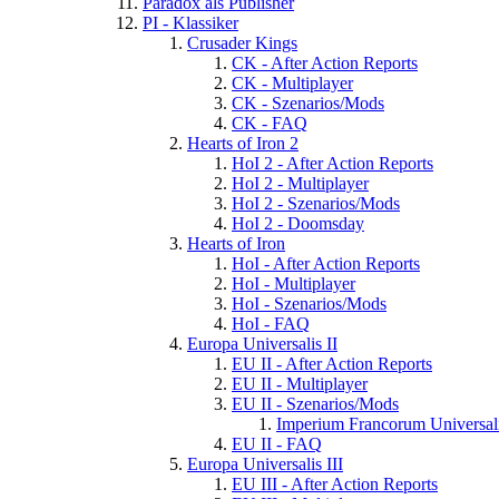
Paradox als Publisher
PI - Klassiker
Crusader Kings
CK - After Action Reports
CK - Multiplayer
CK - Szenarios/Mods
CK - FAQ
Hearts of Iron 2
HoI 2 - After Action Reports
HoI 2 - Multiplayer
HoI 2 - Szenarios/Mods
HoI 2 - Doomsday
Hearts of Iron
HoI - After Action Reports
HoI - Multiplayer
HoI - Szenarios/Mods
HoI - FAQ
Europa Universalis II
EU II - After Action Reports
EU II - Multiplayer
EU II - Szenarios/Mods
Imperium Francorum Universal
EU II - FAQ
Europa Universalis III
EU III - After Action Reports