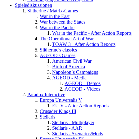
Spielediskussionen
Slitherine / Matrix-Games
War in the East
War between the States
War in the Pacific
War in the Pacific - After Action Reports
The Operational Art of War
TOAW 3 - After Action Reports
Slitherine's classics
AGEOD's Games
American Civil War
Birth of America
Napoleon`s Campaigns
AGEOD - Media
AGEOD - Demos
AGEOD - Videos
Paradox Interactive
Europa Universalis V
EU V - After Action Reports
Crusader Kings III
Stellaris
Stellaris - Multiplayer
Stellaris - AAR
Stellaris - Szenarios/Mods