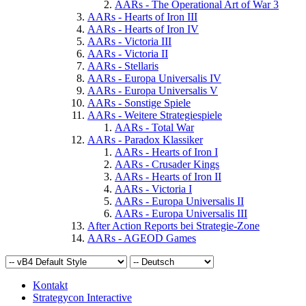
AARs - The Operational Art of War 3
AARs - Hearts of Iron III
AARs - Hearts of Iron IV
AARs - Victoria III
AARs - Victoria II
AARs - Stellaris
AARs - Europa Universalis IV
AARs - Europa Universalis V
AARs - Sonstige Spiele
AARs - Weitere Strategiespiele
AARs - Total War
AARs - Paradox Klassiker
AARs - Hearts of Iron I
AARs - Crusader Kings
AARs - Hearts of Iron II
AARs - Victoria I
AARs - Europa Universalis II
AARs - Europa Universalis III
After Action Reports bei Strategie-Zone
AARs - AGEOD Games
Kontakt
Strategycon Interactive