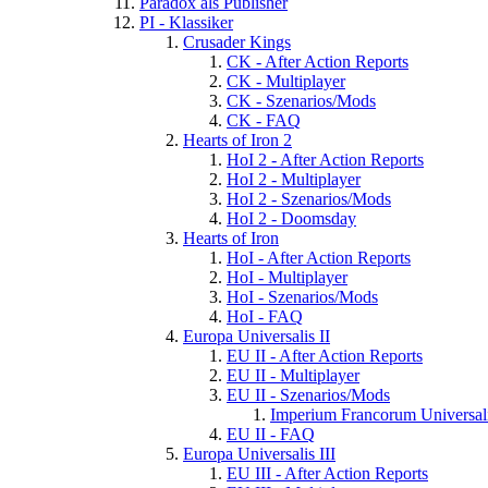
Paradox als Publisher
PI - Klassiker
Crusader Kings
CK - After Action Reports
CK - Multiplayer
CK - Szenarios/Mods
CK - FAQ
Hearts of Iron 2
HoI 2 - After Action Reports
HoI 2 - Multiplayer
HoI 2 - Szenarios/Mods
HoI 2 - Doomsday
Hearts of Iron
HoI - After Action Reports
HoI - Multiplayer
HoI - Szenarios/Mods
HoI - FAQ
Europa Universalis II
EU II - After Action Reports
EU II - Multiplayer
EU II - Szenarios/Mods
Imperium Francorum Universal
EU II - FAQ
Europa Universalis III
EU III - After Action Reports