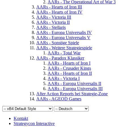
AARs - The Operational Art of War 3
AARs - Hearts of Iron III
AARs - Hearts of Iron IV
AARs - Victoria III
AARs - Victoria II
AARs - Stellaris
AARs - Europa Universalis IV
AARs - Europa Universalis V
AARs - Sonstige Spiele
AARs - Weitere Strategiespiele
AARs - Total War
AARs - Paradox Klassiker
AARs - Hearts of Iron I
AARs - Crusader Kings
AARs - Hearts of Iron II
AARs - Victoria I
AARs - Europa Universalis II
AARs - Europa Universalis III
After Action Reports bei Strategie-Zone
AARs - AGEOD Games
Kontakt
Strategycon Interactive