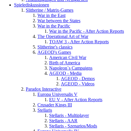
Spielediskussionen
Slitherine / Matrix-Games
War in the East
War between the States
War in the Pacific
War in the Pacific - After Action Reports
The Operational Art of War
TOAW 3 - After Action Reports
Slitherine's classics
AGEOD's Games
American Civil War
Birth of America
Napoleon`s Campaigns
AGEOD - Media
AGEOD - Demos
AGEOD - Videos
Paradox Interactive
Europa Universalis V
EU V - After Action Reports
Crusader Kings III
Stellaris
Stellaris - Multiplayer
Stellaris - AAR
Stellaris - Szenarios/Mods