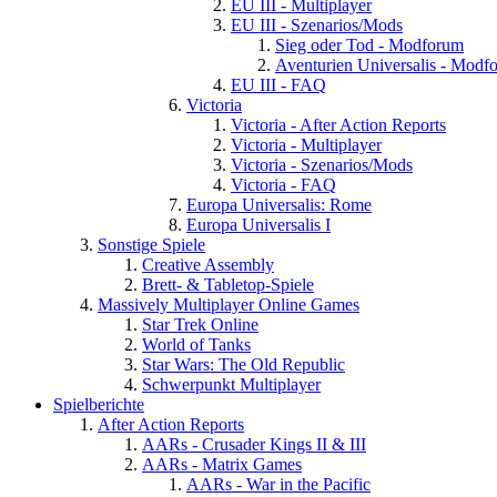
EU III - Multiplayer
EU III - Szenarios/Mods
Sieg oder Tod - Modforum
Aventurien Universalis - Modf
EU III - FAQ
Victoria
Victoria - After Action Reports
Victoria - Multiplayer
Victoria - Szenarios/Mods
Victoria - FAQ
Europa Universalis: Rome
Europa Universalis I
Sonstige Spiele
Creative Assembly
Brett- & Tabletop-Spiele
Massively Multiplayer Online Games
Star Trek Online
World of Tanks
Star Wars: The Old Republic
Schwerpunkt Multiplayer
Spielberichte
After Action Reports
AARs - Crusader Kings II & III
AARs - Matrix Games
AARs - War in the Pacific