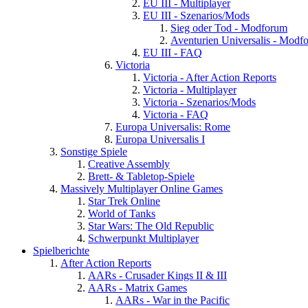
EU III - Multiplayer
EU III - Szenarios/Mods
Sieg oder Tod - Modforum
Aventurien Universalis - Modf
EU III - FAQ
Victoria
Victoria - After Action Reports
Victoria - Multiplayer
Victoria - Szenarios/Mods
Victoria - FAQ
Europa Universalis: Rome
Europa Universalis I
Sonstige Spiele
Creative Assembly
Brett- & Tabletop-Spiele
Massively Multiplayer Online Games
Star Trek Online
World of Tanks
Star Wars: The Old Republic
Schwerpunkt Multiplayer
Spielberichte
After Action Reports
AARs - Crusader Kings II & III
AARs - Matrix Games
AARs - War in the Pacific