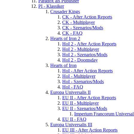
Paradox als Publisher
PI - Klassiker
Crusader Kings
CK - After Action Reports
CK - Multiplayer
CK - Szenarios/Mods
CK - FAQ
Hearts of Iron 2
HoI 2 - After Action Reports
HoI 2 - Multiplayer
HoI 2 - Szenarios/Mods
HoI 2 - Doomsday
Hearts of Iron
HoI - After Action Reports
HoI - Multiplayer
HoI - Szenarios/Mods
HoI - FAQ
Europa Universalis II
EU II - After Action Reports
EU II - Multiplayer
EU II - Szenarios/Mods
Imperium Francorum Universal
EU II - FAQ
Europa Universalis III
EU III - After Action Reports