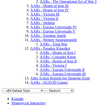
AARs - The Operational Art of War 3
AARs - Hearts of Iron III
AARs - Hearts of Iron IV
AARs - Victoria III
AARs - Victoria II
AARs - Stellaris
AARs - Europa Universalis IV
AARs - Europa Universalis V
AARs - Sonstige Spiele
AARs - Weitere Strategiespiele
AARs - Total War
AARs - Paradox Klassiker
AARs - Hearts of Iron I
AARs - Crusader Kings
AARs - Hearts of Iron II
AARs - Victoria I
AARs - Europa Universalis II
AARs - Europa Universalis III
After Action Reports bei Strategie-Zone
AARs - AGEOD Games
Kontakt
Strategycon Interactive