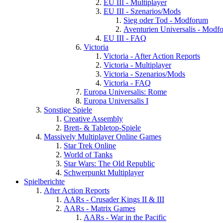
EU III - Multiplayer
EU III - Szenarios/Mods
Sieg oder Tod - Modforum
Aventurien Universalis - Modf
EU III - FAQ
Victoria
Victoria - After Action Reports
Victoria - Multiplayer
Victoria - Szenarios/Mods
Victoria - FAQ
Europa Universalis: Rome
Europa Universalis I
Sonstige Spiele
Creative Assembly
Brett- & Tabletop-Spiele
Massively Multiplayer Online Games
Star Trek Online
World of Tanks
Star Wars: The Old Republic
Schwerpunkt Multiplayer
Spielberichte
After Action Reports
AARs - Crusader Kings II & III
AARs - Matrix Games
AARs - War in the Pacific