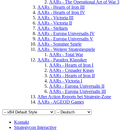
AARs - The Operational Art of War 3
AARs - Hearts of Iron III
AARs - Hearts of Iron IV
AARs - Victoria III
AARs - Victoria II
AARs - Stellaris
AARs - Europa Universalis IV
AARs - Europa Universalis V
AARs - Sonstige Spiele
AARs - Weitere Strategiespiele
AARs - Total War
AARs - Paradox Klassiker
AARs - Hearts of Iron I
AARs - Crusader Kings
AARs - Hearts of Iron II
AARs - Victoria I
AARs - Europa Universalis II
AARs - Europa Universalis III
After Action Reports bei Strategie-Zone
AARs - AGEOD Games
Kontakt
Strategycon Interactive