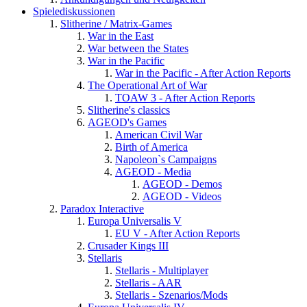
Spielediskussionen
Slitherine / Matrix-Games
War in the East
War between the States
War in the Pacific
War in the Pacific - After Action Reports
The Operational Art of War
TOAW 3 - After Action Reports
Slitherine's classics
AGEOD's Games
American Civil War
Birth of America
Napoleon`s Campaigns
AGEOD - Media
AGEOD - Demos
AGEOD - Videos
Paradox Interactive
Europa Universalis V
EU V - After Action Reports
Crusader Kings III
Stellaris
Stellaris - Multiplayer
Stellaris - AAR
Stellaris - Szenarios/Mods