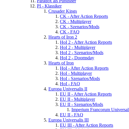
Paradox als Publisher
PI - Klassiker
Crusader Kings
CK - After Action Reports
CK - Multiplayer
CK - Szenarios/Mods
CK - FAQ
Hearts of Iron 2
HoI 2 - After Action Reports
HoI 2 - Multiplayer
HoI 2 - Szenarios/Mods
HoI 2 - Doomsday
Hearts of Iron
HoI - After Action Reports
HoI - Multiplayer
HoI - Szenarios/Mods
HoI - FAQ
Europa Universalis II
EU II - After Action Reports
EU II - Multiplayer
EU II - Szenarios/Mods
Imperium Francorum Universal
EU II - FAQ
Europa Universalis III
EU III - After Action Reports