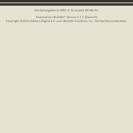
Alle Zeitangaben in WEZ +2. Es ist jetzt
20:46
Uhr.
Powered by
vBulletin®
Version 4.2.5 (Deutsch)
Copyright ©2026 Adduco Digital e.K. und vBulletin Solutions, Inc. Alle Rechte vorbehalten.