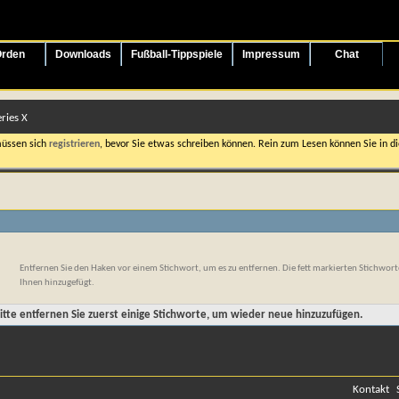
rden
Downloads
Fußball-Tippspiele
Impressum
Chat
ries X
müssen sich
registrieren
, bevor Sie etwas schreiben können. Rein zum Lesen können Sie in die
Entfernen Sie den Haken vor einem Stichwort, um es zu entfernen. Die fett markierten Stichwo
Ihnen hinzugefügt.
tte entfernen Sie zuerst einige Stichworte, um wieder neue hinzuzufügen.
Kontakt