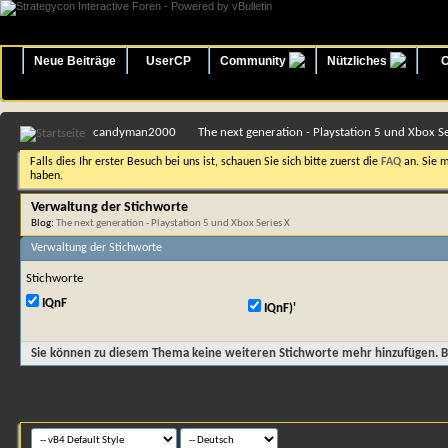
Neue Beiträge
UserCP
Community
Nützliches
O
candyman2000
The next generation - Playstation 5 und Xbox Se
Falls dies Ihr erster Besuch bei uns ist, schauen Sie sich bitte zuerst die
FAQ
an. Sie 
haben.
Verwaltung der Stichworte
Blog:
The next generation - Playstation 5 und Xbox Series X
Verwaltung der Stichworte
Stichworte
IQnF
IQnF)'
Sie können zu diesem Thema keine weiteren Stichworte mehr hinzufügen. Bi