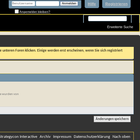
Hilfe
Registrieren
Angemeldet bleiben?
Erweiterte Suche
 unteren Foren klicken. Einige werden erst erscheinen, wenn Sie sich registriert
rte wurden von
Strategycon Interactive
Archiv
Impressum
Datenschutzerklärung
Nach oben