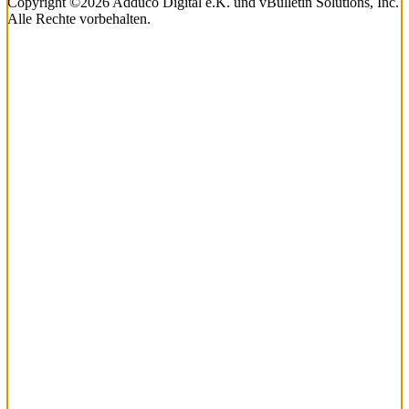
Copyright ©2026 Adduco Digital e.K. und vBulletin Solutions, Inc.
Alle Rechte vorbehalten.