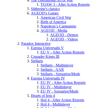
The Operational Art of War
TOAW 3 - After Action Reports
Slitherine's classics
AGEOD's Games
American Civil War
Birth of America
Napoleon`s Campaigns
AGEOD - Media
AGEOD - Demos
AGEOD - Videos
Paradox Interactive
Europa Universalis V
EU V - After Action Reports
Crusader Kings III
Stellaris
Stellaris - Multiplayer
Stellaris - AAR
Stellaris - Szenarios/Mods
Europa Universalis IV
EU IV - After Action Reports
EU IV - Multiplayer
EU IV - Szenarios/Mods
Hearts of Iron 4
HoI 4 - After Action Reports
HoI 4 - Multiplayer