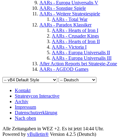
AARs - Europa Universalis V
AARs - Sonstige Spiele
AARs - Weitere Strategiespiele
AARs - Total War
AARs - Paradox Klassiker
AARs - Hearts of Iron I
AARs - Crusader Kings
AARs - Hearts of Iron II
AARs - Victoria I
AARs - Europa Universalis II
AARs - Europa Universalis III
After Action Reports bei Strategie-Zone
AARs - AGEOD Games
Kontakt
Strategycon Interactive
Archiv
Impressum
Datenschutzerklärung
Nach oben
Alle Zeitangaben in WEZ +2. Es ist jetzt
14:44
Uhr.
Powered by
vBulletin®
Version 4.2.5 (Deutsch)