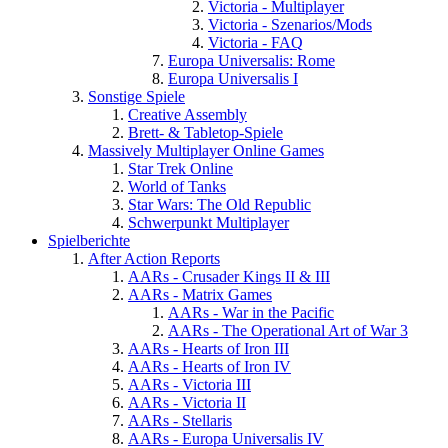
Victoria - Multiplayer
Victoria - Szenarios/Mods
Victoria - FAQ
Europa Universalis: Rome
Europa Universalis I
Sonstige Spiele
Creative Assembly
Brett- & Tabletop-Spiele
Massively Multiplayer Online Games
Star Trek Online
World of Tanks
Star Wars: The Old Republic
Schwerpunkt Multiplayer
Spielberichte
After Action Reports
AARs - Crusader Kings II & III
AARs - Matrix Games
AARs - War in the Pacific
AARs - The Operational Art of War 3
AARs - Hearts of Iron III
AARs - Hearts of Iron IV
AARs - Victoria III
AARs - Victoria II
AARs - Stellaris
AARs - Europa Universalis IV