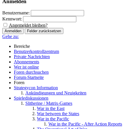
Anmelden
Benutzername:
Kennwort:
Angemeldet bleiben?
Gehe zu:
Bereiche
Benutzerkontrollzentrum
Private Nachrichten
Abonnements
Wer ist online
Foren durchsuchen
Forum-Startseite
Foren
Strategycon Information
Ankündigungen und Neuigkeiten
Spielediskussionen
Slitherine / Matrix-Games
War in the East
War between the States
War in the Pacific
War in the Pacific - After Action Reports